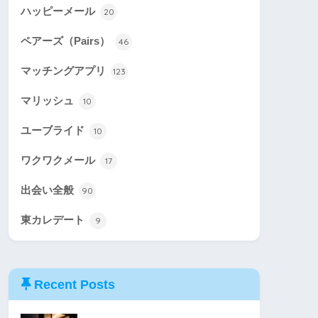
ハッピーメール
20
ペアーズ（Pairs）
46
マッチングアプリ
123
マリッシュ
10
ユーブライド
10
ワクワクメール
17
出会い全般
90
東カレデート
9
Recent Posts