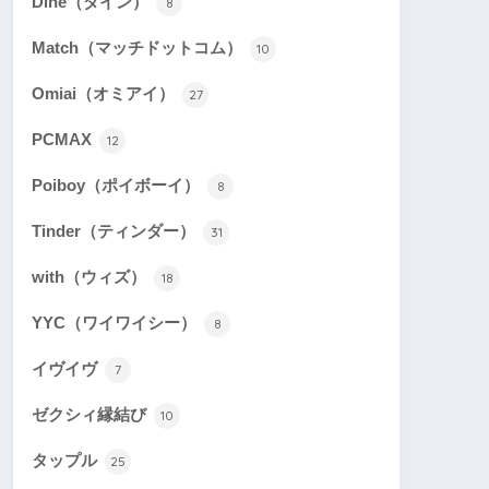
Dine（ダイン）
8
Match（マッチドットコム）
10
Omiai（オミアイ）
27
PCMAX
12
Poiboy（ポイボーイ）
8
Tinder（ティンダー）
31
with（ウィズ）
18
YYC（ワイワイシー）
8
イヴイヴ
7
ゼクシィ縁結び
10
タップル
25