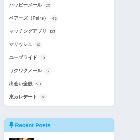
ハッピーメール
20
ペアーズ（Pairs）
46
マッチングアプリ
123
マリッシュ
10
ユーブライド
10
ワクワクメール
17
出会い全般
90
東カレデート
9
Recent Posts