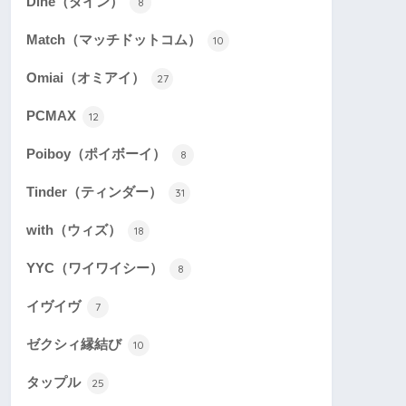
Dine（ダイン）
8
Match（マッチドットコム）
10
Omiai（オミアイ）
27
PCMAX
12
Poiboy（ポイボーイ）
8
Tinder（ティンダー）
31
with（ウィズ）
18
YYC（ワイワイシー）
8
イヴイヴ
7
ゼクシィ縁結び
10
タップル
25