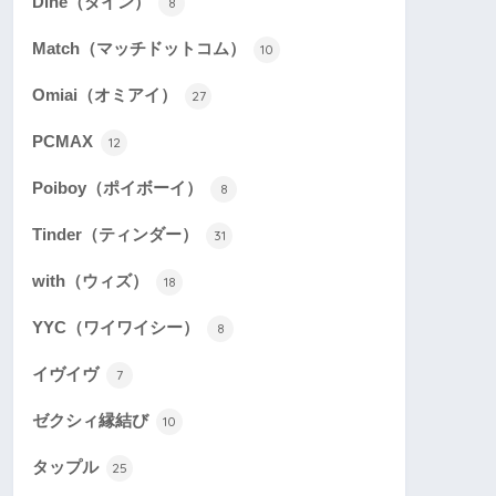
Dine（ダイン）
8
Match（マッチドットコム）
10
Omiai（オミアイ）
27
PCMAX
12
Poiboy（ポイボーイ）
8
Tinder（ティンダー）
31
with（ウィズ）
18
YYC（ワイワイシー）
8
イヴイヴ
7
ゼクシィ縁結び
10
タップル
25