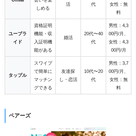
活
代
女性：無
しめる
料
資格証明
男性：4,3
ユーブラ
機能・収
20代〜40
00円/月、
婚活
イド
入証明機
代
女性：4,3
能がある
00円/月
スワイプ
男性：3,7
で簡単に
友達探
10代〜20
00円/月、
タップル
マッチン
し・恋活
代
女性：無
グできる
料
ペアーズ