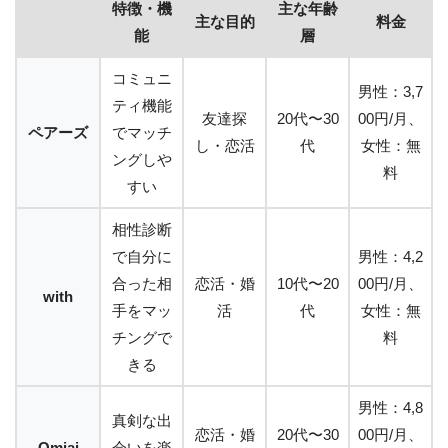
特徴・機
主な年齢
主な目的
料金
能
層
コミュニ
男性：3,7
ティ機能
友達探
20代〜30
00円/月、
ペアーズ
でマッチ
し・恋活
代
女性：無
ングしや
料
すい
相性診断
で自分に
男性：4,2
合った相
恋活・婚
10代〜20
00円/月、
with
手をマッ
活
代
女性：無
チングで
料
きる
男性：4,8
真剣な出
恋活・婚
20代〜30
00円/月、
Omiai
会いを楽