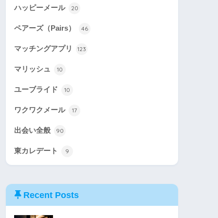
ハッピーメール
20
ペアーズ（Pairs）
46
マッチングアプリ
123
マリッシュ
10
ユーブライド
10
ワクワクメール
17
出会い全般
90
東カレデート
9
Recent Posts