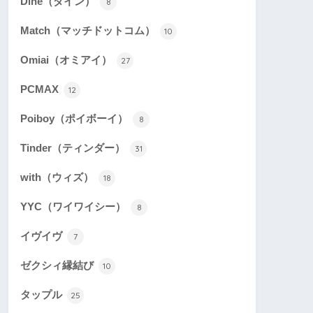
Dine（ダイン）
8
Match（マッチドットコム）
10
Omiai（オミアイ）
27
PCMAX
12
Poiboy（ポイボーイ）
8
Tinder（ティンダー）
31
with（ウィズ）
18
YYC（ワイワイシー）
8
イヴイヴ
7
ゼクシィ縁結び
10
タップル
25