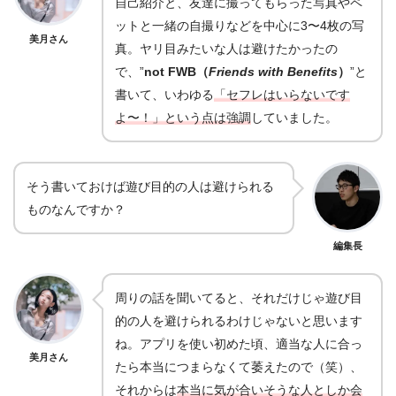
自己紹介と、友達に撮ってもらった写真やペ
ットと一緒の自撮りなどを中心に3〜4枚の写
美月さん
真。ヤリ目みたいな人は避けたかったの
で、”
not FWB（
Friends with Benefits
）
”と
書いて、いわゆる
「セフレはいらないです
よ〜！」という点は強調
していました。
そう書いておけば遊び目的の人は避けられる
ものなんですか？
編集長
周りの話を聞いてると、それだけじゃ遊び目
的の人を避けられるわけじゃないと思います
ね。アプリを使い初めた頃、適当な人に合っ
美月さん
たら本当につまらなくて萎えたので（笑）、
それからは
本当に気が合いそうな人としか会