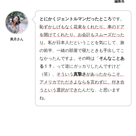
編集長
とにかくジェントルマンだったところ
です。
恥ずかしげもなく花束をくれたり、車のドア
を開けてくれたり、お会計もスムーズだった
美月さん
り
。私が日本人だということを気にして、旅
の前半、一緒の部屋で寝たときも手出してこ
なかったんですよ。その時は「
そんなことあ
る！？
」って逆にガッカリしたんですけど
（笑）、
そういう
真摯さ
があったからこそ、
アメリカでたださよならを言わずに、付き合
うという選択ができた
んだな、と思います
ね。