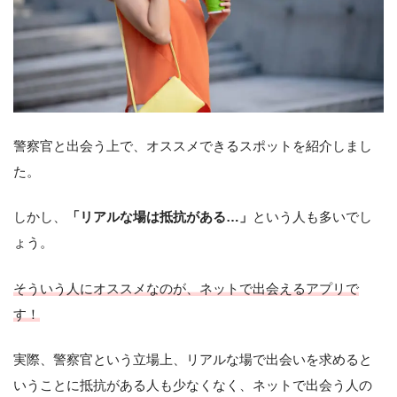
警察官と出会う上で、オススメできるスポットを紹介しまし
た。
しかし、
「リアルな場は抵抗がある…」
という人も多いでし
ょう。
そういう人にオススメなのが、ネットで出会えるアプリで
す！
実際、警察官という立場上、リアルな場で出会いを求めると
いうことに抵抗がある人も少なくなく、ネットで出会う人の