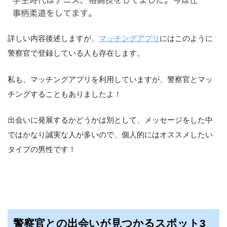
詳しい内容後述しますが、
マッチングアプリ
にはこのように
警察官で登録している人も存在します。
私も、マッチングアプリを利用していますが、警察官とマッ
チングすることもありましたよ！
出会いに発展するかどうかは別として、メッセージをした中
ではかなり誠実な人が多いので、個人的にはオススメしたい
タイプの男性です！
警察官との出会いが見つかるスポット3