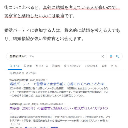
街コンに比べると、
真剣に結婚を考えている人が多いので、
警察官と結婚したい人には最適
です。
婚活パーティに参加する人は、将来的に結婚を考える人であ
り、結婚願望が強い警察官と出会えます。