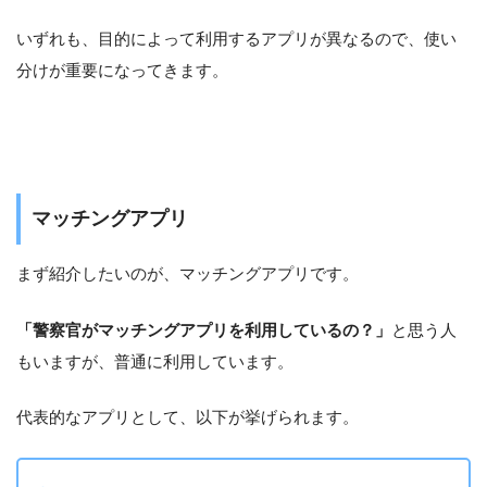
いずれも、目的によって利用するアプリが異なるので、使い
分けが重要になってきます。
マッチングアプリ
まず紹介したいのが、マッチングアプリです。
「警察官がマッチングアプリを利用しているの？」
と思う人
もいますが、普通に利用しています。
代表的なアプリとして、以下が挙げられます。