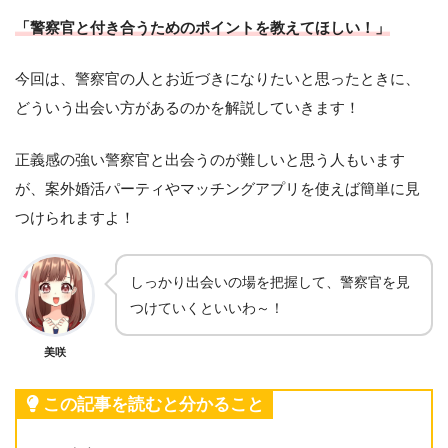
「警察官と付き合うためのポイントを教えてほしい！」
今回は、警察官の人とお近づきになりたいと思ったときに、
どういう出会い方があるのかを解説していきます！
正義感の強い警察官と出会うのが難しいと思う人もいます
が、案外婚活パーティやマッチングアプリを使えば簡単に見
つけられますよ！
しっかり出会いの場を把握して、警察官を見
つけていくといいわ～！
美咲
この記事を読むと分かること