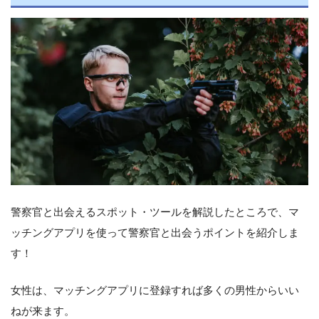
警察官と出会えるスポット・ツールを解説したところで、マ
ッチングアプリを使って警察官と出会うポイントを紹介しま
す！
女性は、マッチングアプリに登録すれば多くの男性からいい
ねが来ます。