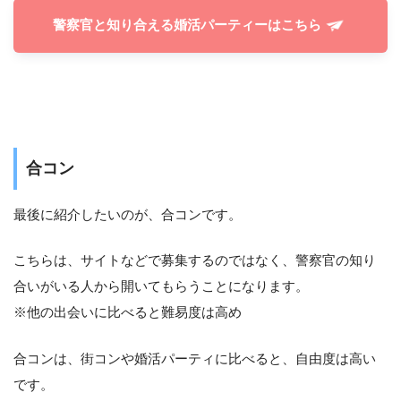
警察官と知り合える婚活パーティーはこちら
合コン
最後に紹介したいのが、合コンです。
こちらは、サイトなどで募集するのではなく、警察官の知り
合いがいる人から開いてもらうことになります。
※他の出会いに比べると難易度は高め
合コンは、街コンや婚活パーティに比べると、自由度は高い
です。