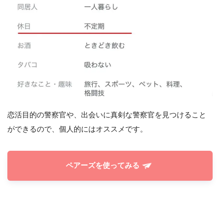
恋活目的の警察官や、出会いに真剣な警察官を見つけること
ができるので、個人的にはオススメです。
ペアーズを使ってみる