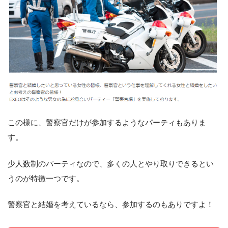
この様に、警察官だけが参加するようなパーティもありま
す。
少人数制のパーティなので、多くの人とやり取りできるとい
うのが特徴一つです。
警察官と結婚を考えているなら、参加するのもありですよ！