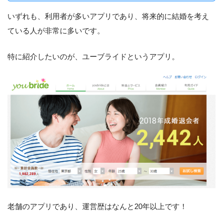
いずれも、利用者が多いアプリであり、将来的に結婚を考え
ている人が非常に多いです。
特に紹介したいのが、ユーブライドというアプリ。
老舗のアプリであり、運営歴はなんと20年以上です！