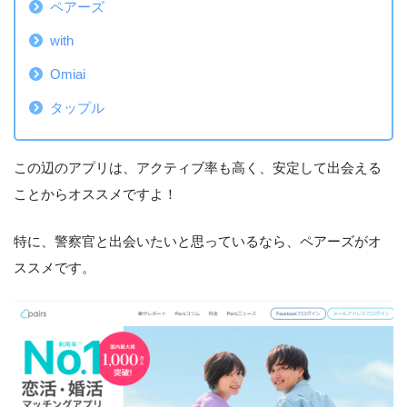
ペアーズ
with
Omiai
タップル
この辺のアプリは、アクティブ率も高く、安定して出会える
ことからオススメですよ！
特に、警察官と出会いたいと思っているなら、ペアーズがオ
ススメです。