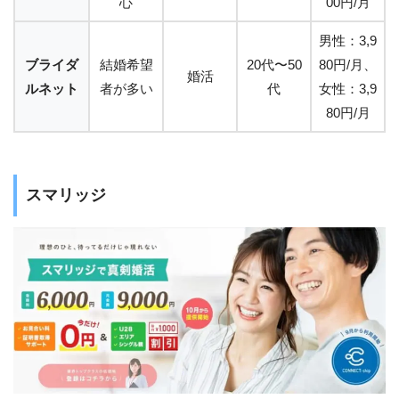
心
00円/月
男性：3,9
ブライダ
結婚希望
20代〜50
80円/月、
婚活
ルネット
者が多い
代
女性：3,9
80円/月
スマリッジ