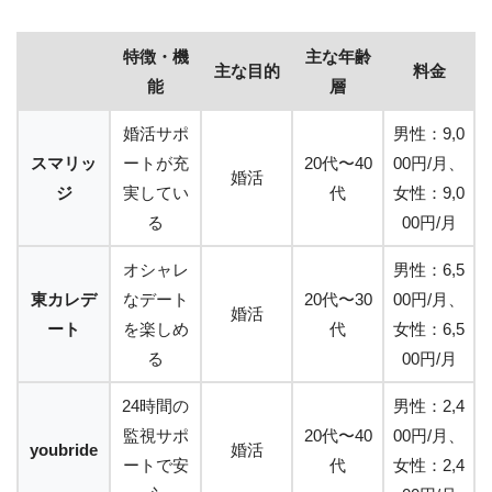
特徴・機
主な年齢
主な目的
料金
能
層
婚活サポ
男性：9,0
スマリッ
ートが充
20代〜40
00円/月、
婚活
ジ
実してい
代
女性：9,0
る
00円/月
オシャレ
男性：6,5
東カレデ
なデート
20代〜30
00円/月、
婚活
ート
を楽しめ
代
女性：6,5
る
00円/月
24時間の
男性：2,4
監視サポ
20代〜40
00円/月、
youbride
婚活
ートで安
代
女性：2,4