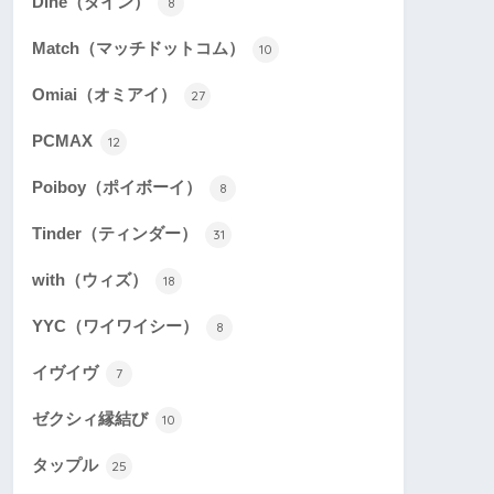
Dine（ダイン）
8
Match（マッチドットコム）
10
Omiai（オミアイ）
27
PCMAX
12
Poiboy（ポイボーイ）
8
Tinder（ティンダー）
31
with（ウィズ）
18
YYC（ワイワイシー）
8
イヴイヴ
7
ゼクシィ縁結び
10
タップル
25