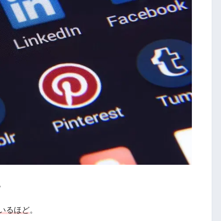
。
いるほど
。