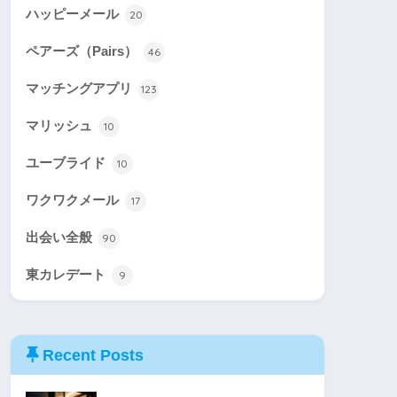
ハッピーメール
20
ペアーズ（Pairs）
46
マッチングアプリ
123
マリッシュ
10
ユーブライド
10
ワクワクメール
17
出会い全般
90
東カレデート
9
Recent Posts