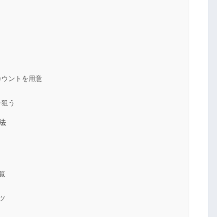
カウントを用意
を狙う
法
覧
ツ